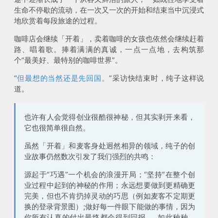
生命不停歇的流动，在一次又一次的开始和结束当中沉浸式
地欣赏着每段旅途的过程。
咖啡店会继续「开着」，卖着咖啡的女孩也依然会继续赶着
路、唱着歌。捧着满满的真诚，一点一点地，去构筑那
个“最美好、最特别的咖啡世界”。
“
但最想的当然还是先回国。
”采访快结束时，纯子这样说
道。
也许有人会觉得创业很酷很神秘，但其实剥开来看，
它也很简单很自然。
虽然「开着」和麦客身处迥然相异的领域，纯子的创
业故事仍然数次引发了我们强烈的共鸣：
源起于“巧遇”一个机会的浪漫开局；“坚持”在整个创
业过程中起到的神秘的作用；永远想要做到更精确更
完美，但也不肯扔掉灵动的巧思（例如麦客不定期更
换的登录背景图）;做好每一件眼下能做的事情，因为
你所有认真的付出最终都会得到回报......如此种种，