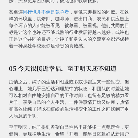
步，关系更紧密的同时，彼此也都收获很多。
甚至连
同行也并不像是竞争者
，更像志趣相投的同僚。在这
样的环境里，烘焙师、咖啡师、进出口商、农民和供应链上
每个环节的人都能被看见、被尊重、被重视。他们共同的目
标是让这个也许还不够成熟的行业发展得越来越好，或许也
正是这个共同的目标，让纯子和身边人的交流至今都还保持
着一种身处学校般弥足珍贵的真诚感。
05 今天很接近幸福，至于明天还不知道
疫情之后，纯子的生活和创业或多或少都迎来一些改变。但
心理上，她几乎已经达到理想中的状态：和团队的时差让她
可以相对自由地安排自己的工作时间，也留有足够的精力看
片子、享受自己的个人生活。一件件事情开始又结束，热情
和高效让纯子得以在缤纷的生活和变化的工作之间找到了令
人满意的平衡。
至于明天，纯子提到希望自己性格里能够多一点稳定性，更
健康、更规律地生活。希望「开着」能早日搭建好从新用户