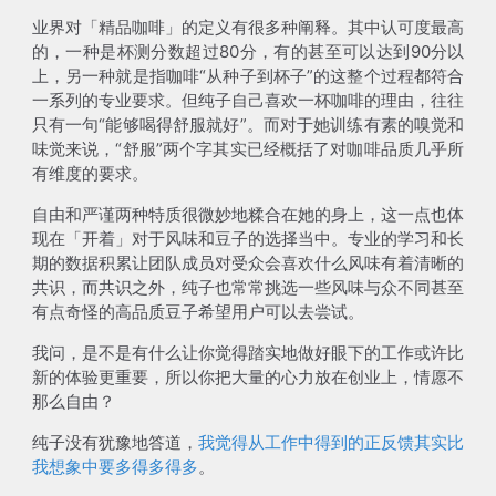
业界对「精品咖啡」的定义有很多种阐释。其中认可度最高
的，一种是杯测分数超过80分，有的甚至可以达到90分以
上，另一种就是指咖啡“从种子到杯子”的这整个过程都符合
一系列的专业要求。但纯子自己喜欢一杯咖啡的理由，往往
只有一句“能够喝得舒服就好”。而对于她训练有素的嗅觉和
味觉来说，“舒服”两个字其实已经概括了对咖啡品质几乎所
有维度的要求。
自由和严谨两种特质很微妙地糅合在她的身上，这一点也体
现在「开着」对于风味和豆子的选择当中。专业的学习和长
期的数据积累让团队成员对受众会喜欢什么风味有着清晰的
共识，而共识之外，纯子也常常挑选一些风味与众不同甚至
有点奇怪的高品质豆子希望用户可以去尝试。
我问，是不是有什么让你觉得踏实地做好眼下的工作或许比
新的体验更重要，所以你把大量的心力放在创业上，情愿不
那么自由？
纯子没有犹豫地答道，
我觉得从工作中得到的正反馈其实比
我想象中要多得多得多
。