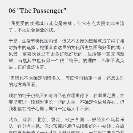
06 "The Passenger"
“我更爱的欧洲城市其实是柏林，但它有点太慢太非主流
了，不太适合创业的我。”
于是，生活节奏比国内慢，但又不太慢的巴黎就成了纯子相
对折中的选择，她很喜欢这里的文化历史氛围和好看的城市
风景，更喜欢这里有太多好吃好玩的，生活能一直充满新
鲜。当然其中也有另一个很「纯子」的理由：巴黎不说英
语，正好锻炼语言。
“但我也不太确定能留多久，等疫情再稳定一点，还想去别
的地方再看看。”
现在的纯子仍然不知道自己会在哪里停下，在哪里定居，在
哪里度过一段相对更长一些的人生。不确定性依然存在，但
我相信在纯子心里，期待一定远大于不安。
武汉、深圳、北京、香港、欧洲各国......曾经那个玩着乐
队、过分有主见、偶尔顶撞老师但成绩很好的小姑娘，在旅
途中逐渐长成了一个从容又鲜活的旅人，一如既往地享受着