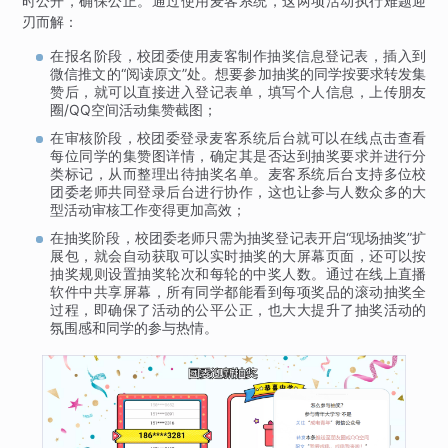
时公开，确保公正。通过使用麦客系统，这两项活动执行难题迎
刃而解：
在报名阶段，校团委使用麦客制作抽奖信息登记表，插入到
微信推文的“阅读原文”处。想要参加抽奖的同学按要求转发集
赞后，就可以直接进入登记表单，填写个人信息，上传朋友
圈/QQ空间活动集赞截图；
在审核阶段，校团委登录麦客系统后台就可以在线点击查看
每位同学的集赞图详情，确定其是否达到抽奖要求并进行分
类标记，从而整理出待抽奖名单。麦客系统后台支持多位校
团委老师共同登录后台进行协作，这也让参与人数众多的大
型活动审核工作变得更加高效；
在抽奖阶段，校团委老师只需为抽奖登记表开启“现场抽奖”扩
展包，就会自动获取可以实时抽奖的大屏幕页面，还可以按
抽奖规则设置抽奖轮次和每轮的中奖人数。通过在线上直播
软件中共享屏幕，所有同学都能看到每项奖品的滚动抽奖全
过程，即确保了活动的公平公正，也大大提升了抽奖活动的
氛围感和同学的参与热情。