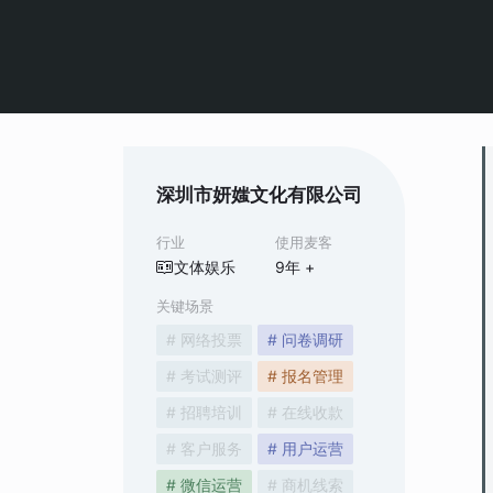
深圳市妍媸文化有限公司
行业
使用麦客
文体娱乐
9
年 +
关键场景
# 网络投票
# 问卷调研
# 考试测评
# 报名管理
# 招聘培训
# 在线收款
# 客户服务
# 用户运营
# 微信运营
# 商机线索