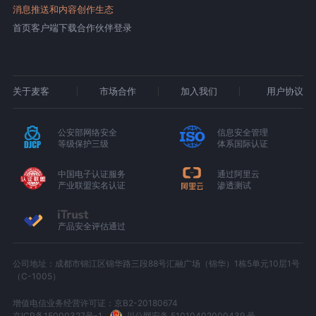
消息推送和内容创作生态
首页
客户端下载
合作伙伴登录
关于麦客
市场合作
加入我们
用户协议
公安部网络安全
信息安全管理
等级保护三级
体系国际认证
中国电子认证服务
通过阿里云
产业联盟实名认证
渗透测试
产品安全评估通过
公司地址：成都市锦江区锦华路三段88号汇融广场（锦华）1栋5单元10层1号
（C-1005）
增值电信业务经营许可证：京B2-20180674
京ICP备15000327号-1
川公网安备 51010402000439 号