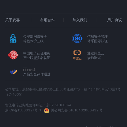
关于麦客
市场合作
加入我们
用户协议
公安部网络安全
信息安全管理
等级保护三级
体系国际认证
中国电子认证服务
通过阿里云
产业联盟实名认证
渗透测试
产品安全评估通过
公司地址：成都市锦江区锦华路三段88号汇融广场（锦华）1栋5单元10层1号
（C-1005）
增值电信业务经营许可证：京B2-20180674
京ICP备15000327号-1
川公网安备 51010402000439 号