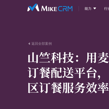

能力
行
返回全部案例

山竺科技：
用麦
订餐配送平台，
区订餐服务效率