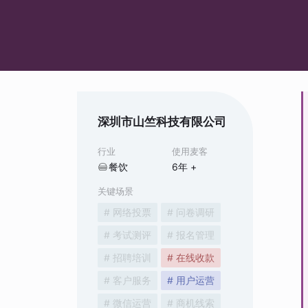
深圳市山竺科技有限公司
行业
使用麦客
餐饮
6
年 +
关键场景
# 网络投票
# 问卷调研
# 考试测评
# 报名管理
# 招聘培训
# 在线收款
# 客户服务
# 用户运营
# 微信运营
# 商机线索