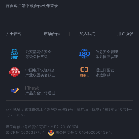
首页
客户端下载
合作伙伴登录
关于麦客
市场合作
加入我们
用户协议
公安部网络安全
信息安全管理
等级保护三级
体系国际认证
中国电子认证服务
通过阿里云
产业联盟实名认证
渗透测试
产品安全评估通过
公司地址：成都市锦江区锦华路三段88号汇融广场（锦华）1栋5单元10层1号
（C-1005）
增值电信业务经营许可证：京B2-20180674
京ICP备15000327号-1
川公网安备 51010402000439 号