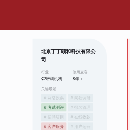
北京丁丁颐和科技有限公
司
行业
使用麦客
培训机构
8
年 +
关键场景
# 网络投票
# 问卷调研
# 考试测评
# 报名管理
# 招聘培训
# 在线收款
# 客户服务
# 用户运营