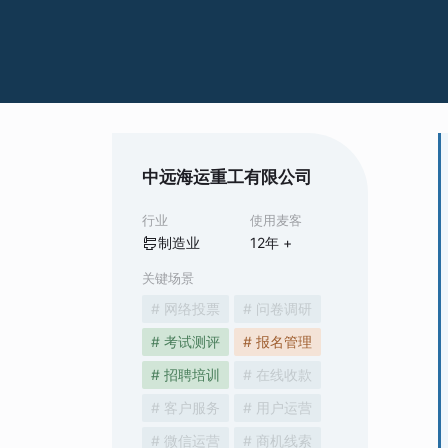
中远海运重工有限公司
行业
使用麦客
制造业
12
年 +
关键场景
# 网络投票
# 问卷调研
# 考试测评
# 报名管理
# 招聘培训
# 在线收款
# 客户服务
# 用户运营
# 微信运营
# 商机线索