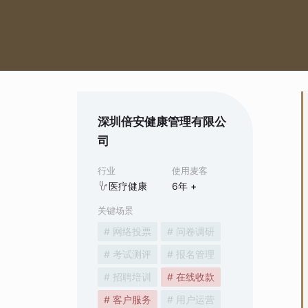
深圳倍安健康管理有限公
司
行业
使用麦客
医疗健康
6
年 +
关键场景
# 网络投票
# 问卷调研
# 考试测评
# 报名管理
# 招聘培训
# 在线收款
# 客户服务
# 用户运营