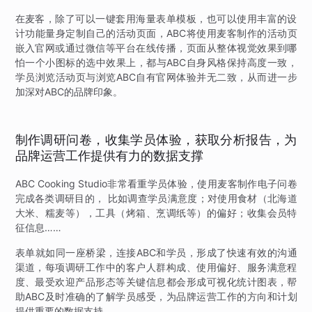
在麦客，除了可以一键套用海量表单模板，也可以使用丰富的设
计功能量身定制自己的活动页面，ABC将使用麦客制作的活动页
嵌入官网或通过微信等平台在线传播，页面从整体视觉效果到哪
怕一个小图标的选中效果上，都与ABC自身风格保持高度一致，
学员浏览活动页与浏览ABC自有官网体验并无二致，从而进一步
加深对ABC的品牌印象。
制作调研问卷，收集学员体验，获取分析报告，为
品牌运营工作提供有力的数据支撑
ABC Cooking Studio非常看重学员体验，使用麦客制作电子问卷
完成各类调研目的， 比如调查学员满意度；对使用食材（北海道
大米、糯麦等），工具（烤箱、烹调纸等）的偏好；收集会员特
征信息……
表单就如同一座桥梁，连接ABC和学员，形成了快速有效的沟通
渠道，每项调研工作中的客户人群构成、使用偏好、服务满意程
度、最受欢迎产品形态等关键信息都会形成可视化统计图表，帮
助ABC及时准确的了解学员感受，为品牌运营工作的方向和计划
提供重要的数据支持。