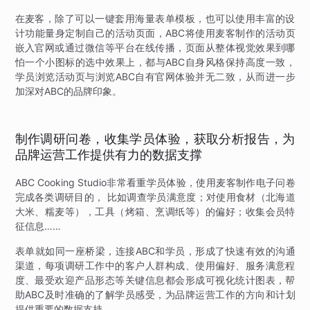
在麦客，除了可以一键套用海量表单模板，也可以使用丰富的设
计功能量身定制自己的活动页面，ABC将使用麦客制作的活动页
嵌入官网或通过微信等平台在线传播，页面从整体视觉效果到哪
怕一个小图标的选中效果上，都与ABC自身风格保持高度一致，
学员浏览活动页与浏览ABC自有官网体验并无二致，从而进一步
加深对ABC的品牌印象。
制作调研问卷，收集学员体验，获取分析报告，为
品牌运营工作提供有力的数据支撑
ABC Cooking Studio非常看重学员体验，使用麦客制作电子问卷
完成各类调研目的， 比如调查学员满意度；对使用食材（北海道
大米、糯麦等），工具（烤箱、烹调纸等）的偏好；收集会员特
征信息……
表单就如同一座桥梁，连接ABC和学员，形成了快速有效的沟通
渠道，每项调研工作中的客户人群构成、使用偏好、服务满意程
度、最受欢迎产品形态等关键信息都会形成可视化统计图表，帮
助ABC及时准确的了解学员感受，为品牌运营工作的方向和计划
提供重要的数据支持。